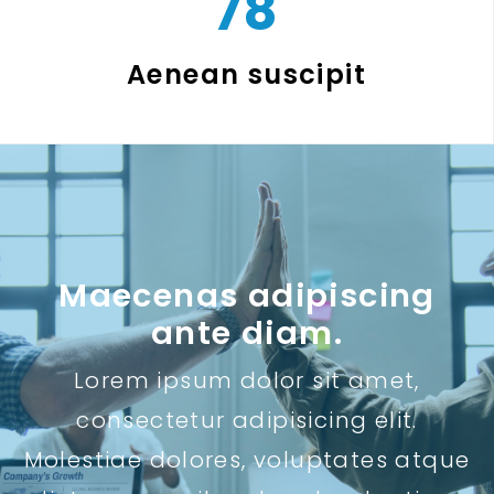
78
Aenean suscipit
Maecenas adipiscing
ante diam.
Lorem ipsum dolor sit amet,
consectetur adipisicing elit.
Molestiae dolores, voluptates atque